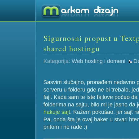
Sigurnosni propust u Text
shared hostingu
Kategorija:
Web hosting i domeni
De
Sasvim slučajno, pronađem nedavno p
serveru u folderu gde ne bi trebalo, j
fajl. Kada sam te iste fajlove počeo da
folderima na sajtu, bilo mi je jasno da 
hakuje sajt
. Kažem pokušao, jer sajt r
Pa, onda šta je ovaj haker u stvari hteo, 
pritom i ne rade :)