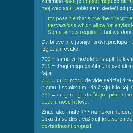
zanimalo
kako je uopšte moguće da ne
moj web sajt
. Dobio sam sledeći odgov
It’s possible that since the directo
permissions
which allow for anybody
Some scripts require it, but we don
Da bi sve bilo jasnije, prava pristupa 
izgledaju ovako:
700
= samo vi možete pristupiti fajlovi
711
= drugi mogu da čitaju fajove ali 
fajla.
755
= drugi mogu da vide sadržaj direkt
njemu, i samim tim i da čitaju bilo koji fa
777
= drugi mogu da
čitaju i pišu u dir
dodaju nove fajlove
.
Znači ako imate 777 na nekom folderu,
čeka da se desi. Vaš sajt je otvoren za
bezbednosni propust
.