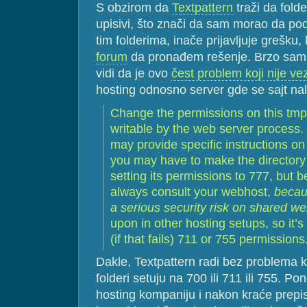
S obzirom da
Textpattern
traži da folde
upisivi, što znači da sam morao da p
tim folderima, inače prijavljuje grešk
forum
da pronađem rešenje. Brzo sam 
vidi da je ovo
čest problem koji nije ve
hosting odnosno server gde se sajt nal
Change the permissions on this tmp 
writable by the web server process
may provide specific instructions on 
you may have to make the directory 
setting its permissions to 777, but b
always consult your webhost,
becau
a serious security risk on shared w
upon in other hosting setups, so it’s s
(if that fails) 711 or 755 permissions
Dakle, Textpattern radi bez problema k
folderi setuju na 700 ili 711 ili 755. 
hosting kompaniju i nakon kraće prepi