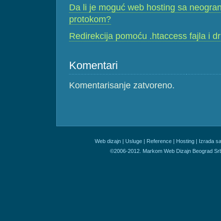
Da li je moguć web hosting sa neogran
protokom?
Redirekcija pomoću .htaccess fajla i dru
Komentari
Komentarisanje zatvoreno.
Web dizajn
|
Usluge
|
Reference
|
Hosting
|
Izrada sa
©2006-2012. Markom Web Dizajn Beograd Srb