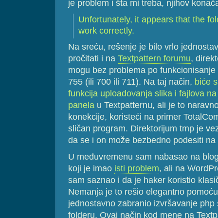
je problem i šta mi treba, njihov konač
Unfortunately, it appears that the f
work correctly.
Na sreću, rešenje je bilo vrlo jednost
pročitati i na
Textpattern forumu
, direk
mogu bez problema po funkcionisanje T
755 (ili 700 ili 711). Na taj način,
biće 
funkcija uploadovanja slika i fajlova n
panela
u Textpatternu, ali je to naravn
konekcije, koristeći na primer TotalCom
sličan program. Direktorijum tmp je ve
da se i on može bezbedno podesiti na
U međuvremenu sam nabasao na blo
koji je imao
isti problem
, ali na WordPr
sam saznao i da je haker koristio klas
Nemanja je to rešio elegantno pomoć
jednostavno zabranio izvršavanje php 
folderu. Ovaj način kod mene na Textpa