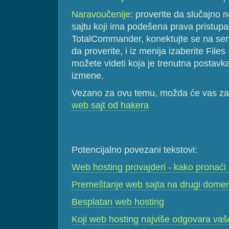
Naravoučenije
: proverite da slučajno 
sajtu koji ima podešena prava pristupa 
TotalCommander, konektujte se na server
da proverite, i iz menija izaberite File
možete videti koja je trenutna postavka
izmene.
Vezano za ovu temu, možda će vas zan
web sajt od hakera
Potencijalno povezani tekstovi:
Web hosting provajderi - kako pronaći
Premeštanje web sajta na drugi domen
Besplatan web hosting
Koji web hosting najviše odgovara vaš