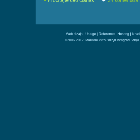
Pročitajte ceo članak
24 komentara
Web dizajn
|
Usluge
|
Reference
|
Hosting
|
Izrad
©2006-2012. Markom
Web Dizajn
Beograd Srbija