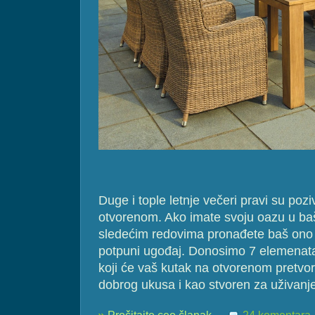
Duge i tople letnje večeri pravi su poz
otvorenom. Ako imate svoju oazu u bašt
sledećim redovima pronađete baš ono
potpuni ugođaj. Donosimo 7 elemenat
koji će vaš kutak na otvorenom pretvorit
dobrog ukusa i kao stvoren za uživanje