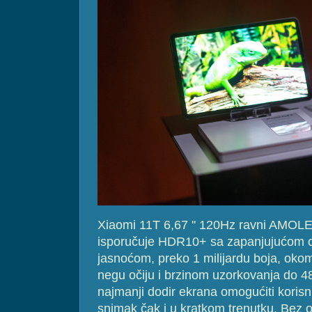
Xiaomi 11T 6,67 '' 120Hz ravni AMOL
isporučuje HDR10+ sa zapanjujućom o
jasnoćom, preko 1 milijardu boja, oko
negu očiju i brzinom uzorkovanja do 480
najmanji dodir ekrana omogućiti koris
snimak čak i u kratkom trenutku. Bez ob