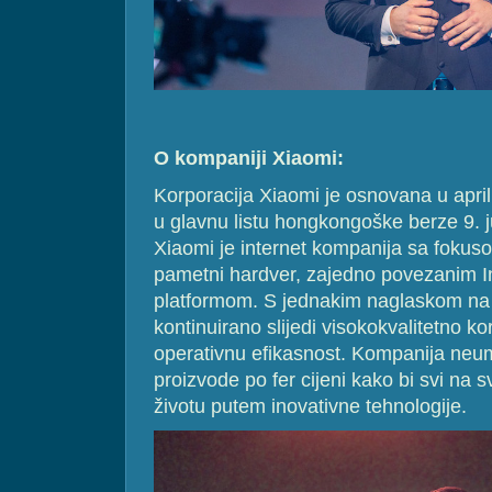
O kompaniji Xiaomi:
Korporacija Xiaomi je osnovana u april
u glavnu listu hongkongoške berze 9. j
Xiaomi je internet kompanija sa fokus
pametni hardver, zajedno povezanim In
platformom. S jednakim naglaskom na in
kontinuirano slijedi visokokvalitetno ko
operativnu efikasnost. Kompanija neu
proizvode po fer cijeni kako bi svi na sv
životu putem inovativne tehnologije.