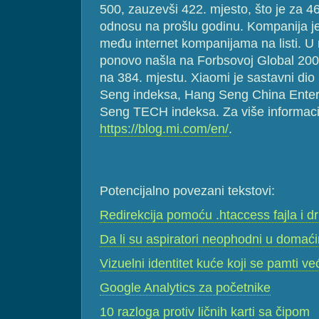
500, zauzevši 422. mjesto, što je za 46
odnosu na prošlu godinu. Kompanija je
među internet kompanijama na listi. U
ponovo našla na Forbsovoj Global 2000 l
na 384. mjestu. Xiaomi je sastavni d
Seng indeksa, Hang Seng China Enter
Seng TECH indeksa. Za više informacij
https://blog.mi.com/en/
.
Potencijalno povezani tekstovi:
Redirekcija pomoću .htaccess fajla i dru
Da li su aspiratori neophodni u domać
Vizuelni identitet kuće koji se pamti v
Google Analytics za početnike
10 razloga protiv ličnih karti sa čipom