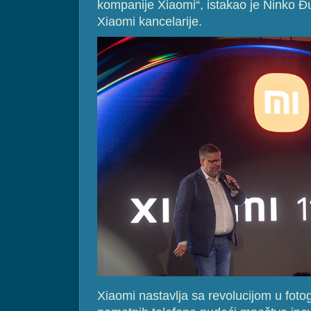
kompanije Xiaomi“, istakao je Ninko Đur
Xiaomi kancelarije.
Xiaomi nastavlja sa revolucijom u fotogra