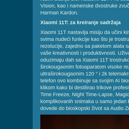
Vision, kao i namenske dvostruke zv
Harman Kardon.
Xiaomi 11T: za kreiranje sadržaja
Xiaomi 11T nastavlja misiju da učini k
svima nudeći funkcije kao što je trost
rezolucije, zajedno sa paketom alata s
vaše kreativnosti i produktivnosti. Uživ
oduzimaju dah sa Xiaomi 11T trostru
širokougaonim fotoaparatom visoke re
ultraširokougaonim 120 ° i 2k telema
telefon ovo kombinuje sa svojim AI bi
klikom kako bi destilirao trikove profes
Time Freeze, Night Time-Lapse, Magic
komplikovanih snimaka u samo jedan kl
dovede do bioskopski život sa Audio 