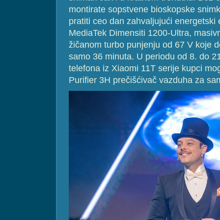
montirate sopstvene bioskopske snimk
pratiti ceo dan zahvaljujući energetsk
MediaTek Dimensiti 1200-Ultra, masivn
žičanom turbo punjenju od 67 V koje d
samo 36 minuta. U periodu od 8. do 21
telefona iz Xiaomi 11T serije kupci mog
Purifier 3H prečišćivač vazduha za sam