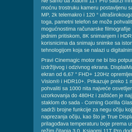
Ne samo da Xiaomi 11T Pro sadrži mno
moćnu trostruku kameru postavljenu s
MP, 2k telemakro i 120 ° ultraširokou
toga, pametni telefon se može pohvalit
mogućnostima računarske filmografij
jednim pritiskom, 8K snimanjem i HDR
korisnicima da snimaju snimke sa is
tehnologijom koja se nalazi u digitalni
Pravi Cinemagic motor ne bi bio potpu
izdržljivog i odzivnog ekrana. Displ
ekran od 6,67 '' FHD+ 120Hz opremljen
Vision® i HDR10+. Prikazuje preko 1 m
pohvaliti sa 1000 nita najveće osvetlje
uzorkovanja do 480Hz i zaštićen je na
staklom do sada - Corning Gorilla Gla
sadrži brojne funkcije za negu očiju koj
naprezanja očiju, kao što je True Displ
prilagođava temperaturu boje prema us
režim čitanja 3.0. Ksiaomi 11T Pro do