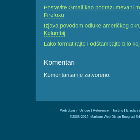
Postavite Gmail kao podrazumevani ma
Firefoxu
Izjava povodom odluke američkog okr
Kolumbij
Lako formatirajte i odštampajte bilo ko
Komentari
Komentarisanje zatvoreno.
Web dizajn
|
Usluge
|
Reference
|
Hosting
|
Izrada sa
©2006-2012. Markom Web Dizajn Beograd Srb