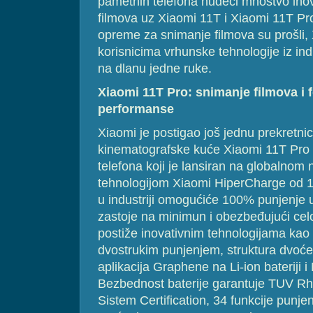
pametnih telefona nudeći mnoštvo inov
filmova uz Xiaomi 11T i Xiaomi 11T Pro
opreme za snimanje filmova su prošli, 
korisnicima vrhunske tehnologije iz ind
na dlanu jedne ruke.
Xiaomi 11T Pro: snimanje filmova i
performanse
Xiaomi je postigao još jednu prekretni
kinematografske kuće Xiaomi 11T Pro
telefona koji je lansiran na globalnom
tehnologijom Xiaomi HiperCharge od 12
u industriji omogućiće 100% punjenje
zastoje na minimun i obezbeđujući ce
postiže inovativnim tehnologijama kao
dvostrukim punjenjem, struktura dvoćel
aplikacija Graphene na Li-ion bateriji i
Bezbednost baterije garantuje TUV Rh
Sistem Certification, 34 funkcije punjen